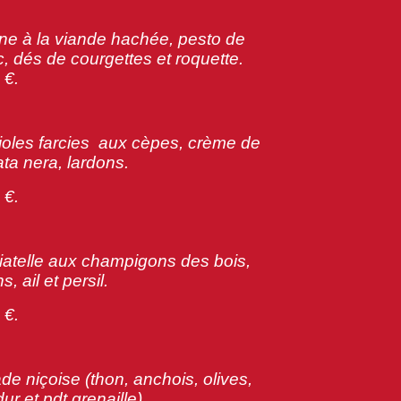
ne à la viande hachée, pesto de
ic, dés de courgettes et roquette.
 €.
ioles farcies aux cèpes, crème de
ata nera, lardons.
 €.
liatelle aux champigons des bois,
s, ail et persil.
 €.
ade niçoise (thon, anchois, olives,
ur et pdt grenaille).