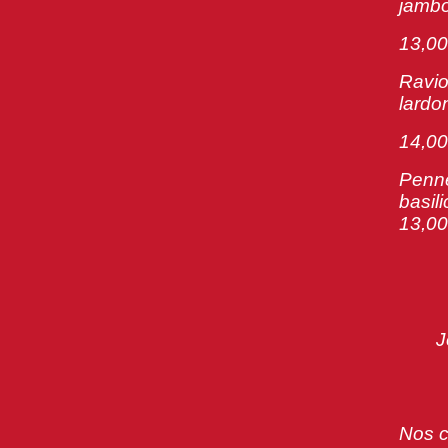
jambo
13,00
Ravio
lardo
14,00
Penne
basil
13,00
J
Nos c