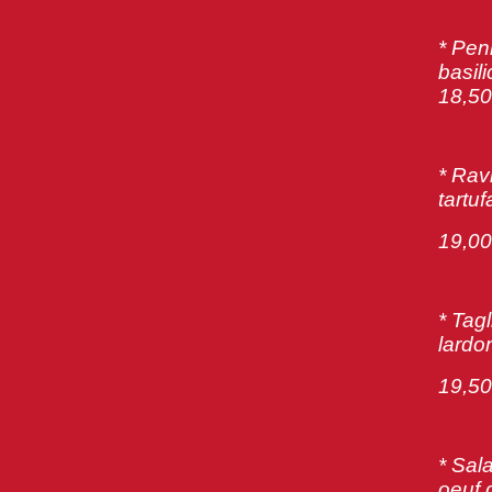
* Pen
basil
18,50
* Rav
tartuf
19,00
* Tag
lardon
19,50
* Sal
oeuf d